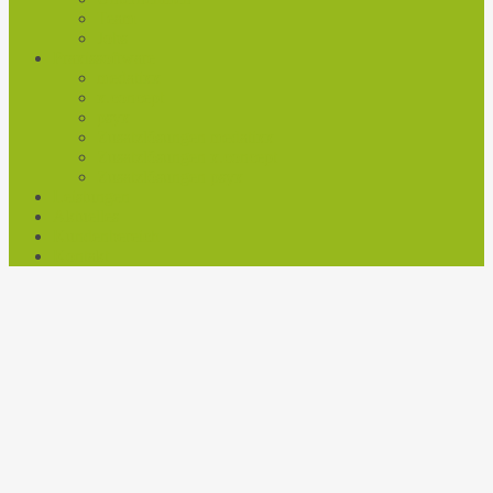
Team
Jobs
Praxissoftware
medatixx
x.concept
psyx
Zusatzlösungen medatixx
Zusatzlösungen x.concept
Zusatzlösungen psyx
Leistungen
Aktuelles
Kundenbereich
Kontakt