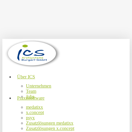
Skip
to
main
content
Menu
Über ICS
Unternehmen
Team
Jobs
Praxissoftware
medatixx
x.concept
psyx
Zusatzlösungen medatixx
Zusatzlösungen x.concept