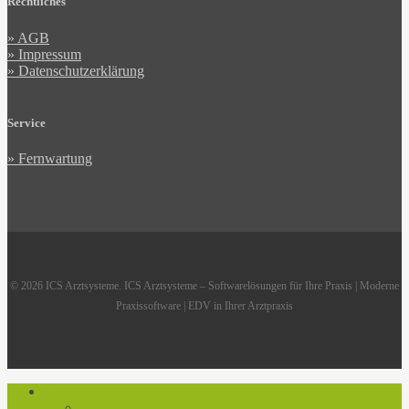
Rechtliches
» AGB
» Impressum
» Datenschutzerklärung
Service
» Fernwartung
© 2026 ICS Arztsysteme. ICS Arztsysteme – Softwarelösungen für Ihre Praxis | Moderne
Praxissoftware | EDV in Ihrer Arztpraxis
Close
Über ICS
Menu
Unternehmen