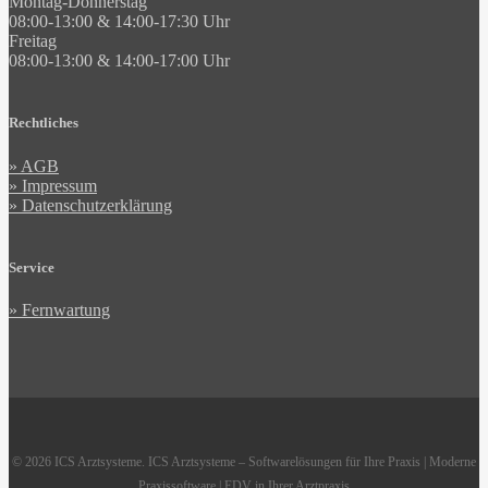
Montag-Donnerstag
08:00-13:00 & 14:00-17:30 Uhr
Freitag
08:00-13:00 & 14:00-17:00 Uhr
Rechtliches
» AGB
» Impressum
» Datenschutzerklärung
Service
» Fernwartung
© 2026 ICS Arztsysteme. ICS Arztsysteme – Softwarelösungen für Ihre Praxis | Moderne
Praxissoftware | EDV in Ihrer Arztpraxis