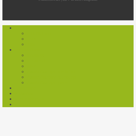
Close
Über ICS
Menu
Unternehmen
Team
Jobs
Praxissoftware
medatixx
x.concept
psyx
Zusatzlösungen medatixx
Zusatzlösungen x.concept
Zusatzlösungen psyx
Leistungen
Aktuelles
Kundenbereich
Kontakt