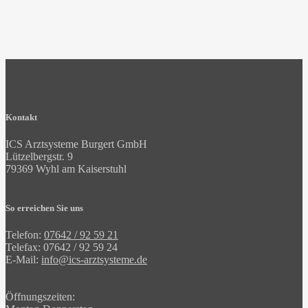
Kontakt
ICS Arztsysteme Burgert GmbH
Lützelbergstr. 9
79369 Wyhl am Kaiserstuhl
So erreichen Sie uns
Telefon:
07642 / 92 59 21
Telefax: 07642 / 92 59 24
E-Mail:
ed.emetsystzra-sci@ofni
Öffnungszeiten: