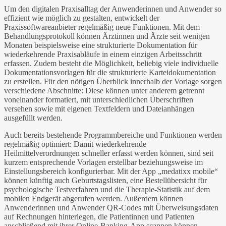
Um den digitalen Praxisalltag der Anwenderinnen und Anwender so
effizient wie möglich zu gestalten, entwickelt der
Praxissoftwareanbieter regelmäßig neue Funktionen. Mit dem
Behandlungsprotokoll können Ärztinnen und Ärzte seit wenigen
Monaten beispielsweise eine strukturierte Dokumentation für
wiederkehrende Praxisabläufe in einem einzigen Arbeitsschritt
erfassen. Zudem besteht die Möglichkeit, beliebig viele individuelle
Dokumentationsvorlagen für die strukturierte Karteidokumentation
zu erstellen. Für den nötigen Überblick innerhalb der Vorlage sorgen
verschiedene Abschnitte: Diese können unter anderem getrennt
voneinander formatiert, mit unterschiedlichen Überschriften
versehen sowie mit eigenen Textfeldern und Dateianhängen
ausgefüllt werden.
Auch bereits bestehende Programmbereiche und Funktionen werden
regelmäßig optimiert: Damit wiederkehrende
Heilmittelverordnungen schneller erfasst werden können, sind seit
kurzem entsprechende Vorlagen erstellbar beziehungsweise im
Einstellungsbereich konfigurierbar. Mit der App „medatixx mobile“
können künftig auch Geburtstagslisten, eine Bestellübersicht für
psychologische Testverfahren und die Therapie-Statistik auf dem
mobilen Endgerät abgerufen werden. Außerdem können
Anwenderinnen und Anwender QR-Codes mit Überweisungsdaten
auf Rechnungen hinterlegen, die Patientinnen und Patienten
anschließend mit ihrer Online-Banking-App scannen können.