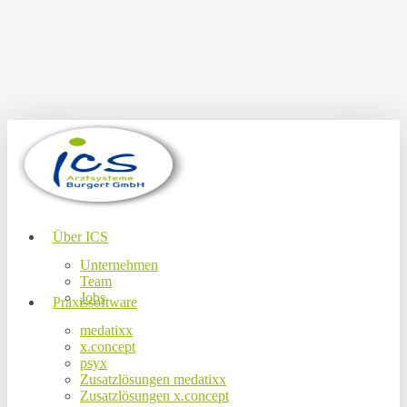
Skip
to
main
content
Menu
Über ICS
Unternehmen
Team
Jobs
Praxissoftware
medatixx
x.concept
psyx
Zusatzlösungen medatixx
Zusatzlösungen x.concept