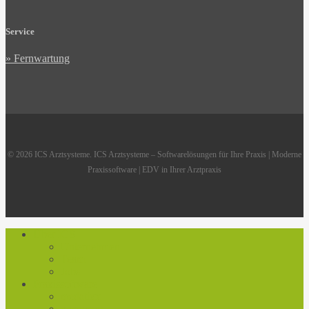
Service
» Fernwartung
© 2026 ICS Arztsysteme. ICS Arztsysteme – Softwarelösungen für Ihre Praxis | Moderne
Praxissoftware | EDV in Ihrer Arztpraxis
Close
Über ICS
Menu
Unternehmen
Team
Jobs
Praxissoftware
medatixx
x.concept