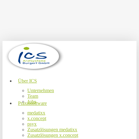
Skip
to
main
content
Menu
Über ICS
Unternehmen
Team
Jobs
Praxissoftware
medatixx
x.concept
psyx
Zusatzlösungen medatixx
Zusatzlösungen x.concept