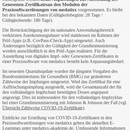
Genesenen-Zertifikates
an den Modulen der
Praxissoftwarelösungen von medatixx
vorgenommen. Es bleibt
bei den bekannten Daten (Gültigkeitsbeginn: 28 Tage /
Gültigkeitsende: 180 Tage).
Die Berücksichtigung der im nationalen Anwendungsbereich
verkürzten Anerkennungsdauer wird stattdessen im Rahmen der
Prüf-Apps (z.B. CovPass-Check-App) umgesetzt. Auch
Änderungen bezüglich der Gültigkeit der Grundimmunisierung
werden ausschließlich in den Prüf-Apps realisiert. Für die
Ausstellung von digitalen Impf- oder Genesenen-Zertifikaten in
einer Praxissoftware von medatixx besteht kein Anpassungsbedarf.
Im neuesten Quartalsupdate wurden die jüngsten Vorgaben des
Bundesministeriums für Gesundheit (BMG) zur geänderten
Zählweise der Impfungen umgesetzt. Wird das Zertifikat für eine
Auffrischungsimpfung ausgestellt, wird die Gesamtanzahl der für
den vollständigen Impfschutz benötigten Dosen angepasst
angezeigt. Dies ist insbesondere für den vollständigen Impfzyklus
bei einer Grundimmunisierung mit Johnson & Johnson der Fall (vgl.
Übersicht Zählweise COVID-19-Zertifikate
).
Einblicke zur Erstellung von COVID-19-Zertifikaten in den
Praxissoftwarelösungen von medatixx geben die aktuellen E-
Learnings unter
medatixx-akademie.de
. Umfassende Informationen