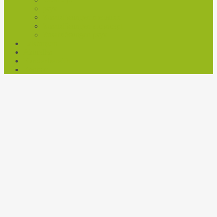
psyx
Zusatzlösungen medatixx
Zusatzlösungen x.concept
Zusatzlösungen psyx
Leistungen
Aktuelles
Kundenbereich
Kontakt